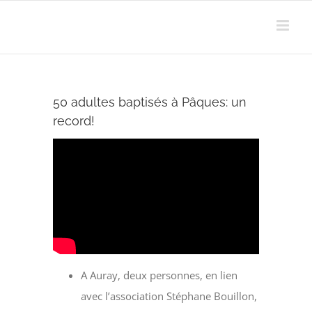
Passer
au
contenu
50 adultes baptisés à Pâques: un
record!
A Auray, deux personnes, en lien
avec l’association Stéphane Bouillon,