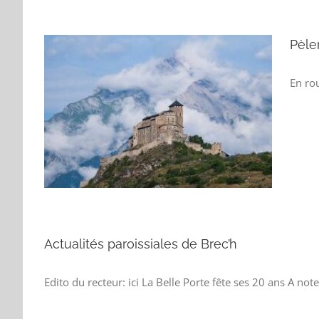
Pèle
En rou
en
Anne-
GAT
ed
Actualités paroissiales de Brec’h
Edito du recteur: ici La Belle Porte fête ses 20 ans A not