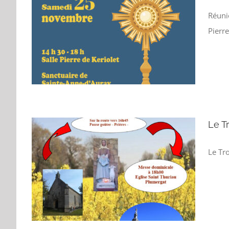
Réuni
on
Pierre
H
LE
INTE-
Le T
Le Tr
e des
ray
EC
Y