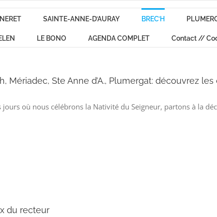
NERET
SAINTE-ANNE-D’AURAY
BREC’H
PLUMER
ELEN
LE BONO
AGENDA COMPLET
Contact // Co
’h, Mériadec, Ste Anne d’A., Plumergat: découvrez les
s jours où nous célébrons la Nativité du Seigneur, partons à la dé
 du recteur