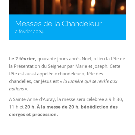
Messes de la Chandeleur
2 février 2024
Le 2 février,
quarante jours après Noël, a lieu la fête de
la Présentation du Seigneur par Marie et Joseph. Cette
fête est aussi appelée « chandeleur », fête des
chandelles, car Jésus est
« la lumière qui se révèle aux
nations »
.
À Sainte-Anne-d’Auray, la messe sera célébrée à 9 h 30,
11 h et
20 h. À la messe de 20 h, bénédiction des
cierges et procession.