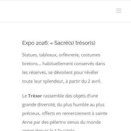
Passer
au
contenu
Expo 2026: « Sacré(s) trésor(s)
Statues, tableaux, orfèvrerie, costumes
bretons… habituellement conservés dans
les réserves, se dévoilent pour révéler
toute leur splendeur, à partir du 2 avril.
Le
Trésor
rassemble des objets d’une
grande diversité, du plus humble au plus
précieux, offerts en remerciement à sainte
Anne par des pèlerins venus du monde
entier depuis le 17e siècle.