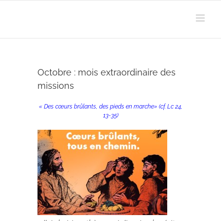
Passer
au
contenu
Octobre : mois extraordinaire des
missions
« Des cœurs brûlants, des pieds en marche» (cf. Lc 24,
13-35)