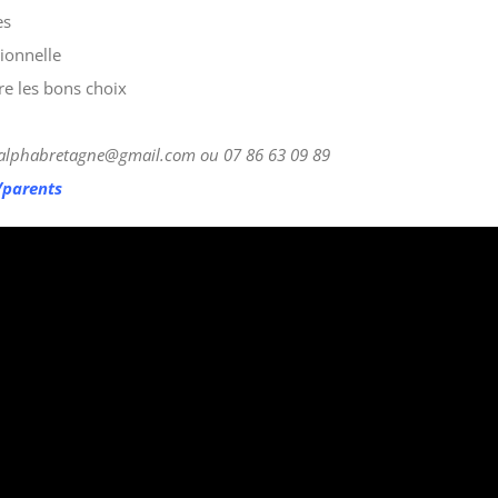
es
ionnelle
ire les bons choix
alphabretagne@gmail.com
ou 07 86 63 09 89
/parents