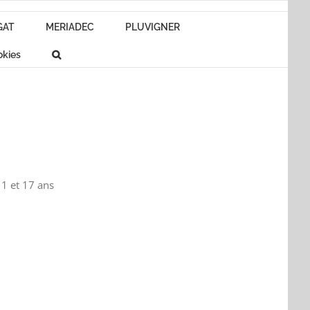
GAT
MERIADEC
PLUVIGNER
okies
1 et 1
7
ans