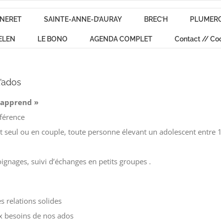
NERET
SAINTE-ANNE-D’AURAY
BREC’H
PLUMER
ELEN
LE BONO
AGENDA COMPLET
Contact // Co
d’ados
’apprend
»
férence
nt seul ou en couple, toute personne élevant un adolescent
entre 1
oignages, suivi d’échanges en petits groupes
.
s relations solides
x
besoins de
no
s ados