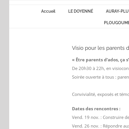
Passer
Accueil
LE DOYENNÉ
AURAY-PLU
au
contenu
PLOUGOUM
Visio pour les parents 
«
Être parents d’ados, ça
s
De 20h30 à 22h,
en visiocon
S
oirée ouverte à tous
: pare
Convivialité, exposés et tém
Dates
des rencontres :
V
end
.
19 nov.
:
C
onstruire de
V
end
.
26 nov.
:
Répondre au