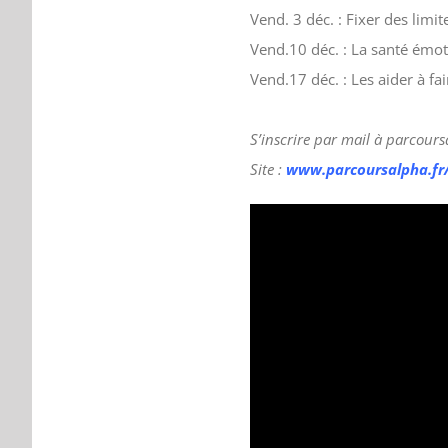
V
end
.
3 déc.
:
Fixer
d
es limit
V
end
.
10 déc.
:
La santé émot
V
end
.
17 déc.
:
Les aider à fa
S’inscrire par mail
à
parcours
Site :
www.parcoursalpha.fr