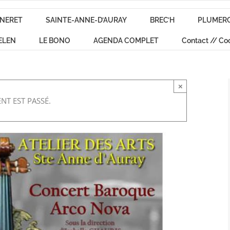
NERET
SAINTE-ANNE-D’AURAY
BREC’H
PLUMER
ELEN
LE BONO
AGENDA COMPLET
Contact // Co
×
NT EST PASSÉ.