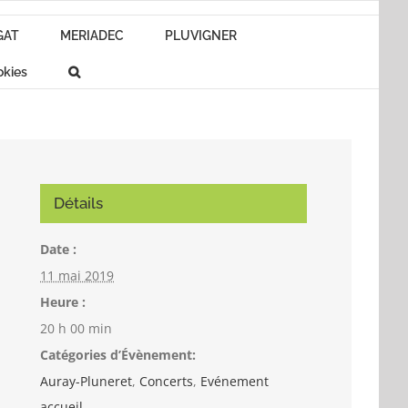
GAT
MERIADEC
PLUVIGNER
okies
Détails
Date :
11 mai 2019
Heure :
20 h 00 min
Catégories d’Évènement:
Auray-Pluneret
,
Concerts
,
Evénement
accueil