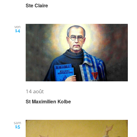
Ste Claire
ven
14
14 août
St Maximilien Kolbe
sam
15