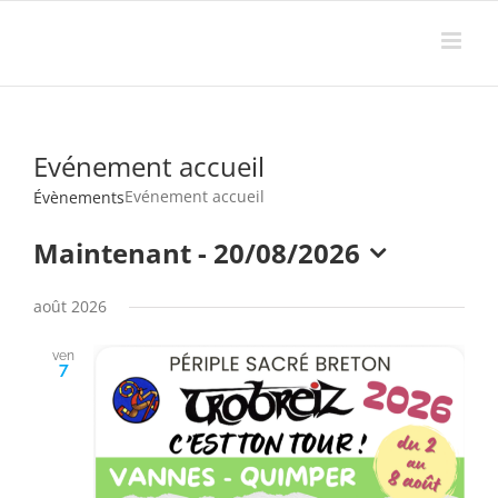
Passer
au
contenu
Evénement accueil
Evénement accueil
Évènements
Maintenant
 - 
20/08/2026
Sélectionnez
une
août 2026
date.
ven
7