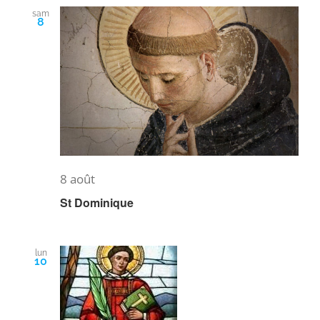
sam
8
8 août
St Dominique
lun
10