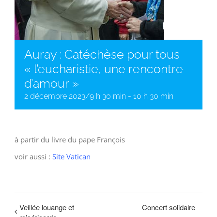
Auray : Catéchèse pour tous
« l’eucharistie, une rencontre
d’amour »
2 décembre 2023/9 h 30 min
-
10 h 30 min
à partir du livre du pape François
voir aussi :
Site Vatican
Veillée louange et
Concert solidaire