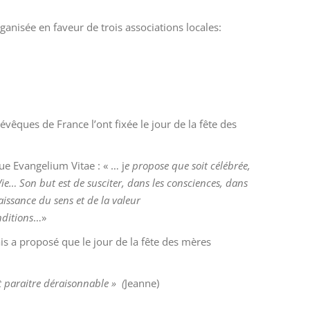
rganisée en faveur de trois associations locales:
 é
vê
ques de France l’ont fixée le jour de la f
ê
te des
ue Evangelium Vitae :
« …
j
e propose que soit cé
l
é
br
ée,
Vie
…
Son but est de susciter, dans les consciences, dans
issance du sens et de
la
valeur
nditions
…
»
is a propos
é que le jour
de la fê
te des m
è
res
 paraitre déraisonnable » (
Jeanne)