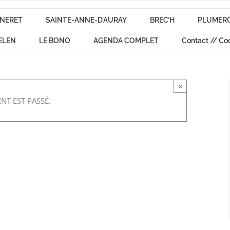
NERET
SAINTE-ANNE-D’AURAY
BREC’H
PLUMER
ELEN
LE BONO
AGENDA COMPLET
Contact // Co
×
NT EST PASSÉ.