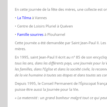
En cette journée de la fête des mères, une collecte est o
•
La Tilma
à Vannes
• Centre de Loisirs Pluriel à Quéven
•
Famille sourires
à Plouharnel
Cette journée a été demandée par Saint Jean-Paul II. Les
m
è
res
.
En 1995
,
saint Jean-Paul II écrit au n
°
85 de son encycliq
tous les ans, dans les différents pays, une
Journé
e
pour
la
les familles, dans l
’
Eglise et dans
la
socié
t
é
civile,
la
reconna
de
la vie
humaine
à
toutes ses étapes et dans toutes ses co
Depuis 1995, le Conseil Permanent de l’É
piscopat franç
a
puisse
ê
tre aussi la
Journé
e
pour
la Vie.
« La maternité : un grand bonheur malgré tout ce qui peut