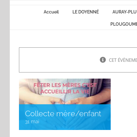
Passer
Accueil
LE DOYENNÉ
AURAY-PLU
au
contenu
PLOUGOUM
CET ÉVÈNEME
Collecte mère/enfant
31 mai