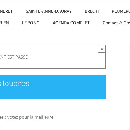
NERET
SAINTE-ANNE-D’AURAY
BREC’H
PLUMER
ELEN
LE BONO
AGENDA COMPLET
Contact // Co
×
NT EST PASSÉ.
 louches !
es : votez pour la meilleure