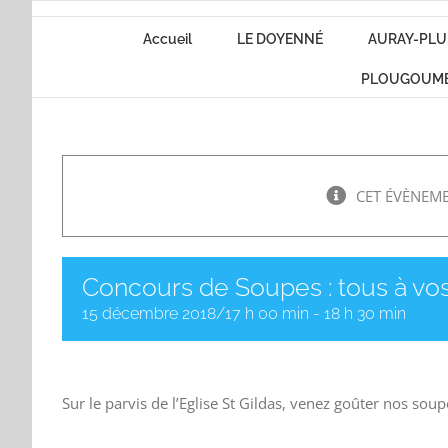
Passer
Accueil
LE DOYENNÉ
AURAY-PLU
au
contenu
PLOUGOUM
CET ÉVÈNEME
Concours de Soupes : tous à vos
15 décembre 2018/17 h 00 min
-
18 h 30 min
Sur le parvis de l’Eglise St Gildas, venez goûter nos soup