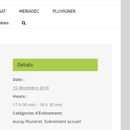
GAT
MERIADEC
PLUVIGNER
okies
Détails
Date :
15 décembre 2018
Heure :
17 h 00 min - 18 h 30 min
Catégories d’Évènement:
Auray-Pluneret
,
Evénement accueil