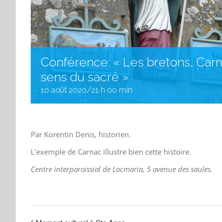
Conférence: « Les bretons, Carn
sens du sacré »
10 août 2020/21 h 00 min
Par Korentin Denis, historien.
L’exemple de Carnac illustre bien cette histoire.
Centre interparoissial de Locmaria, 5 avenue des saules.