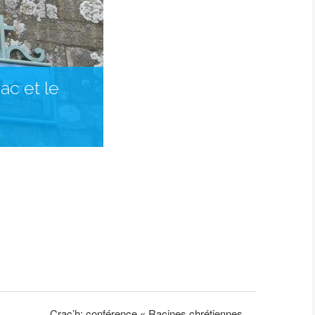
ac et le
Crac’h: conférence « Racines chrétiennes,