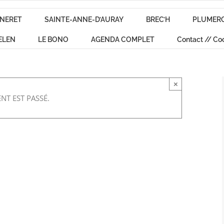
NERET
SAINTE-ANNE-D’AURAY
BREC’H
PLUMER
ELEN
LE BONO
AGENDA COMPLET
Contact // Co
×
NT EST PASSÉ.