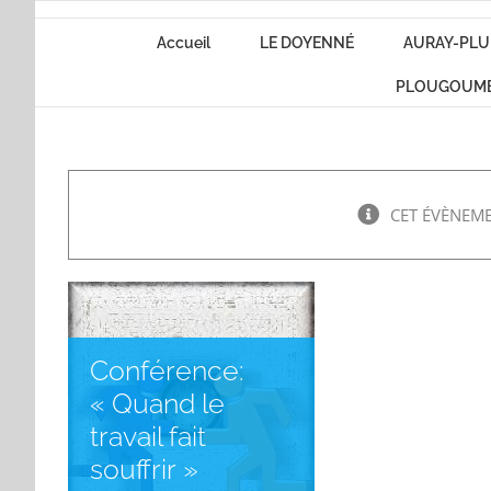
Passer
Accueil
LE DOYENNÉ
AURAY-PLU
au
contenu
PLOUGOUM
CET ÉVÈNEME
Conférence:
« Quand le
travail fait
souffrir »