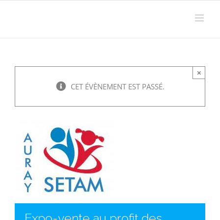
Passer
au
contenu
×
CET ÉVÈNEMENT EST PASSÉ.
Expo-vente au profit des