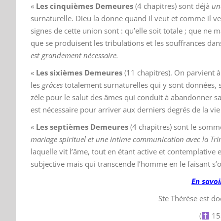
«
Les cinquièmes Demeures
(4 chapitres) sont déjà
un
surnaturelle. Dieu la donne quand il veut et comme il ve
signes de cette union sont : qu’elle soit totale ; que ne 
que se produisent les tribulations et les souffrances da
est grandement nécessaire.
«
Les sixièmes Demeures
(11 chapitres). On parvient 
les
grâces
totalement surnaturelles qui y sont données, se
zèle pour le salut des âmes qui conduit à abandonner sa
est nécessaire pour arriver aux derniers degrés de la vi
«
Les septièmes Demeures
(4 chapitres) sont le sommet
mariage spirituel et une intime communication avec la Tri
laquelle vit l’âme, tout en étant active et contemplati
subjective mais qui transcende l’homme en le faisant s’oubl
En
savoi
Ste Thérèse est doc
(
15