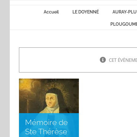
Passer
Accueil
LE DOYENNÉ
AURAY-PLU
au
contenu
PLOUGOUM
CET ÉVÈNEME
Mémoire de
Ste Thérèse