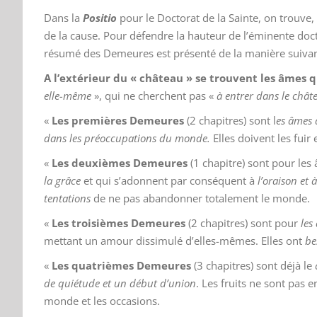
Dans la
Positio
pour le Doctorat de la Sainte, on trouve,
de la cause. Pour défendre la hauteur de l’éminente doct
résumé des Demeures est présenté de la manière suivan
A l’extérieur du
« château »
se trouvent les âmes q
elle-même
»
, qui ne cherchent pas
«
à entrer dans le chât
«
Les premières Demeures
(2 chapitres) sont l
es âmes 
dans les préoccupations du monde.
Elles doivent les fuir 
«
Les deuxièmes Demeures
(1 chapitre) sont pour les
la grâce
et qui s’adonnent par conséquent à
l’oraison et
tentations
de ne pas abandonner totalement le monde.
«
Les troisièmes Demeures
(2 chapitres) sont pour
les
mettant un amour dissimulé d’elles-mêmes. Elles ont
bes
«
Les quatrièmes Demeures
(3 chapitres) sont déjà le
de quiétude et un début d’union
. Les fruits ne sont pas 
monde et les occasions.