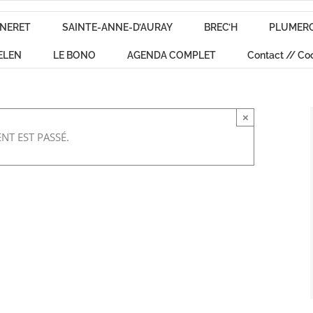
NERET
SAINTE-ANNE-D’AURAY
BREC’H
PLUMER
ELEN
LE BONO
AGENDA COMPLET
Contact // Co
×
NT EST PASSÉ.