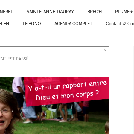
NERET
SAINTE-ANNE-D’AURAY
BREC’H
PLUMER
ELEN
LE BONO
AGENDA COMPLET
Contact // Co
×
NT EST PASSÉ.