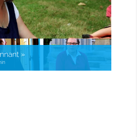
nnant »
min