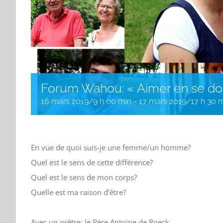
Forum Wahou: « Aimer en se do
16 mars 2019/9 h 00 min
-
17 mars 2019/17 h 30 
En vue de quoi suis-je une femme/un homme?
Quel est le sens de cette différence?
Quel est le sens de mon corps?
Quelle est ma raison d’être?
Avec un prêtre: le Père Antoine de Roeck