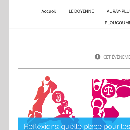
Passer
Accueil
LE DOYENNÉ
AURAY-PLU
au
contenu
PLOUGOUM
CET ÉVÈNEME
Réflexions: quelle place pour les