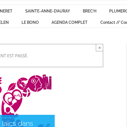
NERET
SAINTE-ANNE-D’AURAY
BREC’H
PLUMER
ELEN
LE BONO
AGENDA COMPLET
Contact // Co
×
NT EST PASSÉ.
 laïcs dans