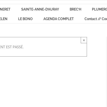
NERET
SAINTE-ANNE-D’AURAY
BREC’H
PLUMER
ELEN
LE BONO
AGENDA COMPLET
Contact // Co
×
NT EST PASSÉ.