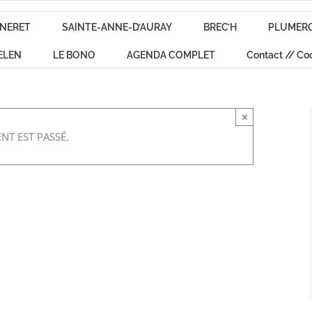
NERET
SAINTE-ANNE-D’AURAY
BREC’H
PLUMER
ELEN
LE BONO
AGENDA COMPLET
Contact // Co
×
NT EST PASSÉ.