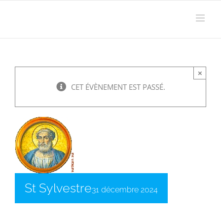
Passer
au
contenu
×
CET ÉVÈNEMENT EST PASSÉ.
St Sylvestre
31 décembre 2024