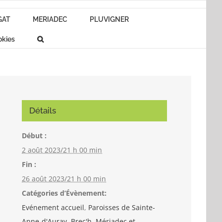
GAT
MERIADEC
PLUVIGNER
okies
Détails
Début :
2 août 2023/21 h 00 min
Fin :
26 août 2023/21 h 00 min
Catégories d’Évènement:
Evénement accueil
,
Paroisses de Sainte-
Anne-d'Auray, Brec'h, Mériadec et