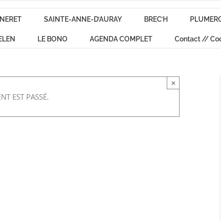
NERET
SAINTE-ANNE-D’AURAY
BREC’H
PLUMER
ELEN
LE BONO
AGENDA COMPLET
Contact // Co
×
NT EST PASSÉ.
n