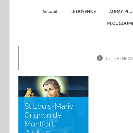
Passer
Accueil
LE DOYENNÉ
AURAY-PLU
au
contenu
PLOUGOUM
CET ÉVÈNEME
St Louis-Marie
Grignon de
Montfort
28 avril 2021