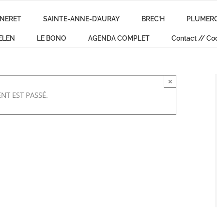
NERET
SAINTE-ANNE-D’AURAY
BREC’H
PLUMER
ELEN
LE BONO
AGENDA COMPLET
Contact // Co
×
NT EST PASSÉ.