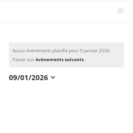
Passer
au
contenu
Aucun évènements planifié pour 9 janvier 2026.
Notice
Passer aux
évènements suivants
.
09/01/2026
Sélectionnez
une
date.