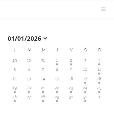
Passer
au
contenu
01/01/2026
Sélectionnez
une
Calendrier
L
LUNDI
M
MARDI
M
MERCREDI
J
JEUDI
V
VENDREDI
S
SAMEDI
D
DIMA
date.
de
0
0
0
3
1
0
1
29
30
31
1
2
3
4
évènements
évènements
évènements
évènements
évènement
évènements
évènem
Évènements
0
0
0
0
0
0
1
5
6
7
8
9
10
11
évènements
évènements
évènements
évènements
évènements
évènements
évèneme
0
0
0
0
0
3
1
12
13
14
15
16
17
18
évènements
évènements
évènements
évènements
évènements
évènements
évèneme
1
2
1
1
2
5
3
19
20
21
22
23
24
25
évènement
évènements
évènement
évènement
évènements
évènements
évèneme
1
0
1
1
0
1
0
26
27
28
29
30
31
1
évènement
évènements
évènement
évènement
évènements
évènement
évènem